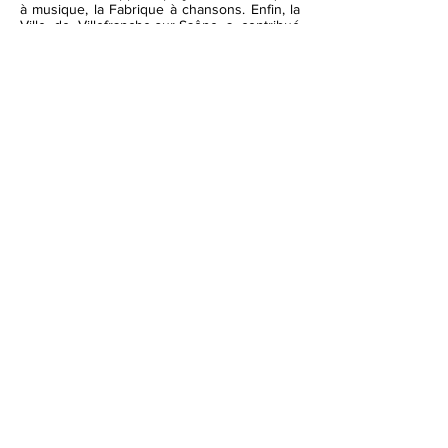
à musique, la Fabrique à chansons. Enfin, la
Ville de Villefranche-sur-Saône a contribué
par la prise en charge de l'achat de ce
présent livre-disque à offrir aux élèves des 7
classes qui ont participé activement au
projet.