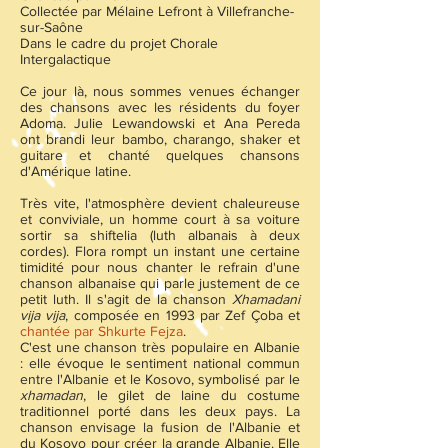
Collectée par Mélaine Lefront à Villefranche-
sur-Saône
Dans le cadre du projet Chorale
Intergalactique
Ce jour là, nous sommes venues échanger
des chansons avec les résidents du foyer
Adoma. Julie Lewandowski et Ana Pereda
ont brandi leur bambo, charango, shaker et
guitare et chanté quelques chansons
d'Amérique latine.
Très vite, l'atmosphère devient chaleureuse
et conviviale, un homme court à sa voiture
sortir sa shiftelia (luth albanais à deux
cordes). Flora rompt un instant une certaine
timidité pour nous chanter le refrain d'une
chanson albanaise qui parle justement de ce
petit luth. Il s'agit de la chanson
Xhamadani
vija vija
, composée en 1993 par Zef Çoba et
chantée par Shkurte Fejza
.
C'est une chanson très populaire en Albanie
: elle évoque le sentiment national commun
entre l'Albanie et le Kosovo, symbolisé par le
xhamadan
, le gilet de laine du costume
traditionnel porté dans les deux pays. La
chanson envisage la fusion de l'Albanie et
du Kosovo pour créer la grande Albanie. Elle