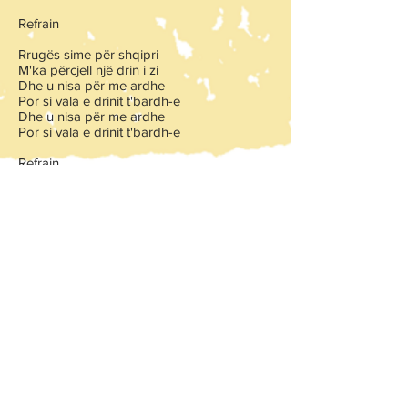
Refrain
Rrugës sime për shqipri
M'ka përcjell një drin i zi
Dhe u nisa për me ardhe
Por si vala e drinit t'bardh-e
Dhe u nisa për me ardhe
Por si vala e drinit t'bardh-e
Refrain
Traduction
Mes larmes tombent comme de l’or
Depuis des siècles je suis albanais
Et quand les montagnes sont couvertes de
neige
Pour mon pays je chante cette chanson
Refrain
Xhamadan rayé
C’est le Kosovo et l’Albanie
Mon cœur bat comme la shiftelia
Oh grande est l’Albanie !
Un ciel nous unit