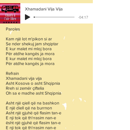
Xhamadani Vija Vija
-04:17
Paroles
Kam një lot m'pikon si ar
Se nder shekuj jam shqiptar
E kur malet mi mloj bora
Për atdhe kangës ja mora
E kur malet mi mloj bora
Për atdhe kangës ja mora
Refrain
Xhamadani vija vija
Asht Kosova o asht Shqipnia
Rreh si zemër çiftelia
Oh sa e madhe asht Shqipnia
Asht një qiell që na bashkon
E një diell që na burrnon
Asht një gjuhë që flasim tan-e
E nji tok që th'rrasim nan-e
ësht një gjuhë që flasim tan-e
E nji tok që th'rrasim nan-e