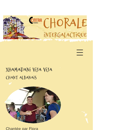
Xhamadani vija vija
chant albanais
Chantée par Flora