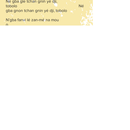
Né gba gle tchan gnin yé dji,
tobolo Né
gba gnon tchan gnin yé dji, tobolo
N’gba fanvi lé zan-mé na mou
o
N’gba fanvi lé zan-mé na mou
o N’dé
la va hôgbé la sio na mou
lo
Djédjévi gnin lo o tobolo
Traduction
Mon petit enfant, mon petit enfant
Il ne faut pas pleurer la nuit,
Sinon l’écho de ta voix va se perdre
Tu es mon petit enfant
Mais qui donc t’a frappé
Que tu sois bon ou mauvais
Tu seras toujours mon petit enfant
Pour aller plus loin
Fiche pédagogique