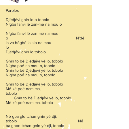
Paroles
Djédjévi gnin lo o tobolo
N’gba fanvi lé zan-mé na mou o
N’gba fanvi lé zan-mé na mou
o N’dé
la va hôgbé la sio na mou
lo
Djédjévi gnin lo tobolo
Gnin to bé Djédjévi yé lo, tobolo
N’gba poé na mou o, tobolo
Gnin to bé Djédjévi yé lo, tobolo
N’gba poé na mou o, tobolo
Gnin to bé Djédjévi yé lo, tobolo
Mé ké poé nam ma,
tobolo
Gnin to bé Djédjévi yé lo, tobolo
Mé ké poé nam ma, tobolo
Né gba gle tchan gnin yé dji,
tobolo Né
ba gnon tchan gnin yé dji, tobolo