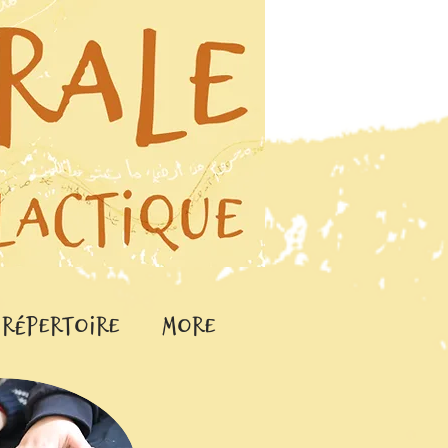
 répertoire
More