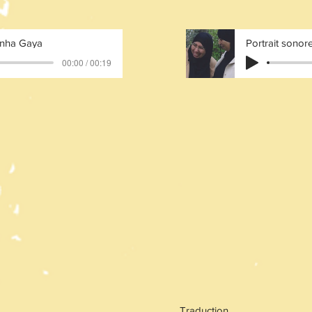
nha Gaya
Portrait sonor
00:00 / 00:19
Traduction