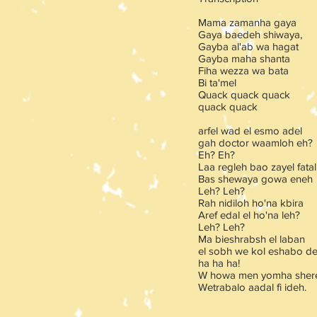
Mama zamanha gaya
Gaya baedeh shiwaya,
Gayba al'ab wa hagat
Gayba maha shanta
Fiha wezza wa bata
Bi ta'mel
Quack quack quack
quack quack
arfel wad el esmo adel
gah doctor waamloh eh?
Eh? Eh?
Laa regleh bao zayel fatal
Bas shewaya gowa eneh
Leh? Leh?
Rah nidiloh ho'na kbira
Aref edal el ho'na leh?
Leh? Leh?
Ma bieshrabsh el laban
el sobh we kol eshabo d
ha ha ha!
W howa men yomha sher
Wetrabalo aadal fi ideh.