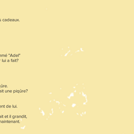
es cadeaux.
mmé "Adel"
ui a fait?
qûre.
ait une piqûre?
t de lui.
it et il grandit,
maintenant.