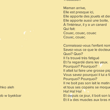
Maman arrive,
Elle est presque ici,
Elle apporte des jouets et d
Elle apporte aussi une boite,
À l'intérieur, il y a un canard
Qui fait:
Couac, couac, couac
Couac, couac.
Connaissez-vous l'enfant no
Savez-vous ce que le docteur l
Quoi? Quoi?
Il l'a trouvé très fatigué
Et l'a regardé dans les yeux.
Pourquoi? Pourquoi?
Il allait lui faire une grosse pi
Vous savez pourquoi il lui a f
Pourquoi? Pourquoi?
Il ne boit pas son lait le matin
ehko aleh
et tous ses copains se moquen
Ha! Ha! Ha!
eb w byekbar
Et depuis ce jour, il boit son la
Et il a des muscles aux bras 