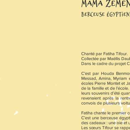
Mama zeme
berceuse égyptien
Chanté par Fatiha Tifour.
Collectée par Maëllis Da
Dans le cadre du projet C
C’est par Houda Benmoum
Messad, Amina, Myriam et
écoles Pierre Montet et Ja
de la famille et de l'écol
leurs souvenirs d’été quand
revenaient après la rentr
convois de plusieurs voit
Fatiha chante le premier 
C’est une berceuse égypti
des cadeaux : une oie et u
Les sœurs Tifour se rappel