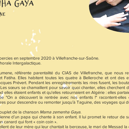
nha Gaya
ne
ubercies en septembre 2020 à Villefranche-sur-Saône.
horale Intergalactique.
ene, référente parentalité du CIAS de Villefranche, que nous re
 Fatiha. Elles habitent toutes les quatre à Belleroche et ont des e
cques Prévert. Pendant les enregistrements les rires fusent, les bout
e. Les sœurs se chamaillent pour savoir quoi chanter, elles cherchent d
 elles étaient enfants et qu'elles retournaient en Algérie : elles partaie
ée "On a découvert la rentrée avec nos enfants !" racontent-elles e
ures pour descendre ou remonter jusqu’à Taguine, des voyages qui dur
couplet de la chanson
Mama zemenha Gaya.
enne d’un papa qui chante à son enfant. Il lui promet le retour de s
n canard qui font « coin coin ».
lent de leur mère qui leur chantait la berceuse, le mari de Messad la ch